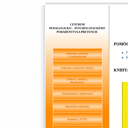
CENTRUM
PEDAGOGICKO – PSYCHOLOGICKÉHO
PORADENSTVA A PREVENCIE
POMÔC
P
Slobodný prístup
k informáciám
K
Ochrana osobných údajov
KNIHY
Zmluvy, faktúry,
objednávky
Aktualizačné vzdelávanie
Metodické materiály
Pomôcky ŠVVP